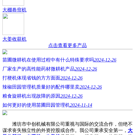
大棚卷帘机
大姜收获机
点击查看更多产品
苗圃微耕机在使用过程中有什么特殊要求吗
2024-12-26
厂家生产的高性能药材微耕机产品
2024-12-26
打梗机体现省钱的方方面面
2024-12-26
辣椒田园管理机质量好的配件哪里卖
2024-12-26
粮食旋耕机出现故障的原因
2024-12-26
如何更好的使用苗圃田园管理机
2024-11-14
潍坊市中创机械有限公司重视与国际的交流合作，但绝不
谋求丧失独立性的外资控股或合作。我公司秉承安全第一，
大