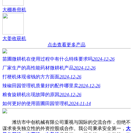
大棚卷帘机
大姜收获机
点击查看更多产品
苗圃微耕机在使用过程中有什么特殊要求吗
2024-12-26
厂家生产的高性能药材微耕机产品
2024-12-26
打梗机体现省钱的方方面面
2024-12-26
辣椒田园管理机质量好的配件哪里卖
2024-12-26
粮食旋耕机出现故障的原因
2024-12-26
如何更好的使用苗圃田园管理机
2024-11-14
潍坊市中创机械有限公司重视与国际的交流合作，但绝不
谋求丧失独立性的外资控股或合作。我公司秉承安全第一，
大