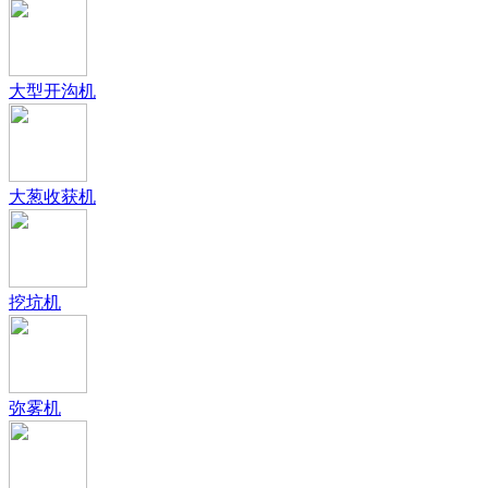
大型开沟机
大葱收获机
挖坑机
弥雾机